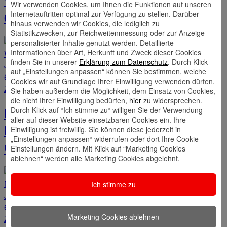
Wohnungswesen 2025, WZ-Code:
Wir verwenden Cookies, um Ihnen die Funktionen auf unseren
Internetauftritten optimal zur Verfügung zu stellen. Darüber
68.2, 68.3
hinaus verwenden wir Cookies, die lediglich zu
Statistikzwecken, zur Reichweitenmessung oder zur Anzeige
personalisierter Inhalte genutzt werden. Detaillierte
Informationen über Art, Herkunft und Zweck dieser Cookies
finden Sie in unserer
Erklärung zum Datenschutz
. Durch Klick
Je Stück
auf „Einstellungen anpassen“ können Sie bestimmen, welche
695,00€
Cookies wir auf Grundlage Ihrer Einwilligung verwenden dürfen.
Zum Produkt
Sie haben außerdem die Möglichkeit, dem Einsatz von Cookies,
die nicht Ihrer Einwilligung bedürfen,
hier
zu widersprechen.
Branchenreport Holzgewerbe (ohne
Durch Klick auf “Ich stimme zu“ willigen Sie der Verwendung
aller auf dieser Website einsetzbaren Cookies ein. Ihre
Herstellung von Möbeln) 2025, WZ-
Einwilligung ist freiwillig. Sie können diese jederzeit in
„Einstellungen anpassen“ widerrufen oder dort Ihre Cookie-
Code:...
Einstellungen ändern. Mit Klick auf “Marketing Cookies
ablehnen“ werden alle Marketing Cookies abgelehnt.
Ich stimme zu
Je Stück
695,00€
Marketing Cookies ablehnen
Zum Produkt